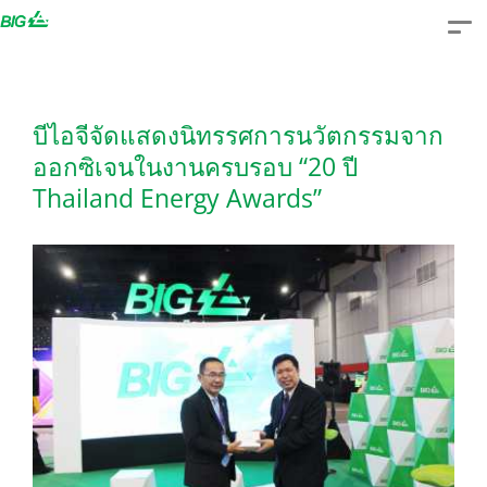
Skip
to
content
บีไอจีจัดแสดงนิทรรศการนวัตกรรมจาก
ออกซิเจนในงานครบรอบ “20 ปี
Thailand Energy Awards”