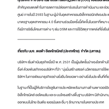
คุณแจ็คกี้ จาง ประธานฝ่ายบริหารและปฏิบัติการ (
COO)
ของบริษัทเดล
สำคัญของเดลต้าในการลดการปล่อยคาร์บอนในการดำเนินงาน และช่วยเสริม
ศูนย์ ภายในปี 2593 ในฐานะผู้นำในอุตสาหกรรมอิเล็กทรอนิกส์ของประเ
มาตรฐานอุตสาหกรรม 4.0 ซึ่งความร่วมมือครั้งนี้เกิดขึ้นในเวลาที่เหมาะ
ถึงมีการริเริ่มโครงการต่าง ๆ เช่น DSM และการใช้วัสดุจากแหล่งที่ยั่งยืน
*******************************
เกี่ยวกับ บมจ. เดลต้า อีเลคโทรนิคส์ (ประเทศไทย)
จำกัด (มหาชน)
บริษัทฯ เริ่มดำเนินธุรกิจเมื่อปี พ.ศ. 2531 เป็นผู้ผลิตชั้นนำของโลกด
อิ้งค์ ด้วยพันธกิจของบริษัทฯ ที่ว่า “มุ่งมั่นสร้างสรรค์ นวัตกรรมการใ
ริษัทฯ ในการพัฒนาธุรกิจอย่างยั่งยืน โดยเฉพาะอย่างยิ่งในประเด็นที่เกี่
ในฐานะที่เป็นผู้ให้บริการโซลูชันการประหยัดพลังงานทางด้านเพาเวอร์อิเ
อิเล็กโทรนิคส์ ออโตเมชัน และระบบโครงสร้างพื้นฐาน บริษัทฯ มีสำนัก
ออกแบบในไทย อินเดีย เยอรมันและอื่น ๆ อีกมากมายในหลายประเทศ