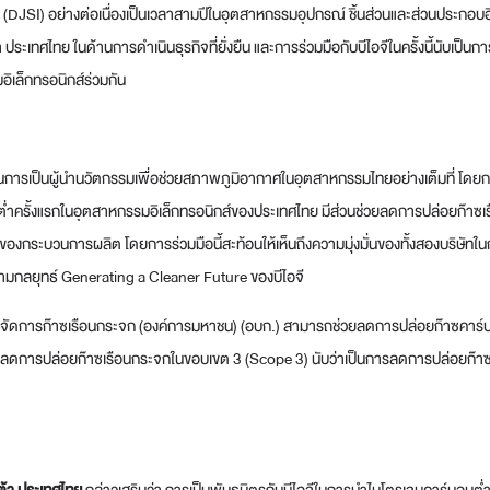
ส์ (DJSI) อย่างต่อเนื่องเป็นเวลาสามปีในอุตสาหกรรมอุปกรณ์ ชิ้นส่วนและส่วนประกอบอ
ประเทศไทย ในด้านการดำเนินธุรกิจที่ยั่งยืน และการร่วมมือกับบีไอจีในครั้งนี้นับเป็น
อิเล็กทรอนิกส์ร่วมกัน
้าในการเป็นผู้นำนวัตกรรมเพื่อช่วยสภาพภูมิอากาศในอุตสาหกรรมไทยอย่างเต็มที่ โดยก
อนต่ำครั้งแรกในอุตสาหกรรมอิเล็กทรอนิกส์ของประเทศไทย มีส่วนช่วยลดการปล่อยก๊าซ
กระบวนการผลิต โดยการร่วมมือนี้สะท้อนให้เห็นถึงความมุ่งมั่นของทั้งสองบริษัทในก
น ตามกลยุทธ์ Generating a Cleaner Future ของบีไอจี
รจัดการก๊าซเรือนกระจก (องค์การมหาชน) (อบก.) สามารถช่วยลดการปล่อยก๊าซคาร์
่วยลดการปล่อยก๊าซเรือนกระจกในขอบเขต 3 (Scope 3) นับว่าเป็นการลดการปล่อยก๊