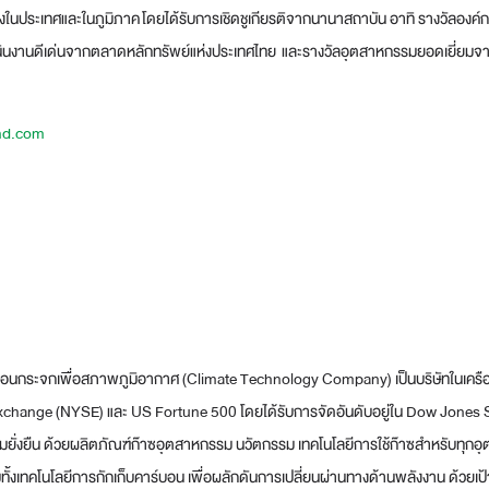
้งในประเทศและในภูมิภาค โดยได้รับการเชิดชูเกียรติจากนานาสถาบัน อาทิ รางวัลองค์ก
นินงานดีเด่นจากตลาดหลักทรัพย์แห่งประเทศไทย และรางวัลอุตสาหกรรมยอดเยี่ยม
and.com
ือนกระจกเพื่อสภาพภูมิอากาศ (Climate Technology Company) เป็นบริษัทในเครือแ
Exchange (NYSE) และ US Fortune 500 โดยได้รับการจัดอันดับอยู่ใน Dow Jones S
ามยั่งยืน ด้วยผลิตภัณฑ์ก๊าซอุตสาหกรรม นวัตกรรม เทคโนโลยีการใช้ก๊าซสำหรับทุกอ
ทั้งเทคโนโลยีการกักเก็บคาร์บอน เพื่อผลักดันการเปลี่ยนผ่านทางด้านพลังงาน ด้วยเ