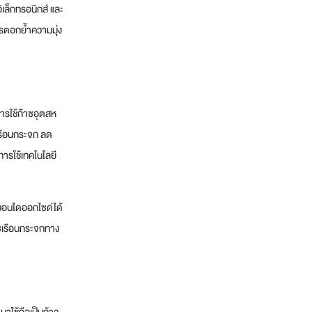
ิเล็กทรอนิกส์ และ
การตอกย้ำความมุ่ง
ารใช้ก๊าซอุตสห
เรือนกระจก ลด
ารใช้เทคโนโลยี
บอนไดออกไซด์ได้
าซเรือนกระจกทาง