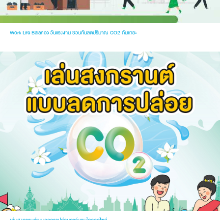
Work Life Balance วันแรงงาน ชวนกันลดปริมาณ CO2 กันเถอะ