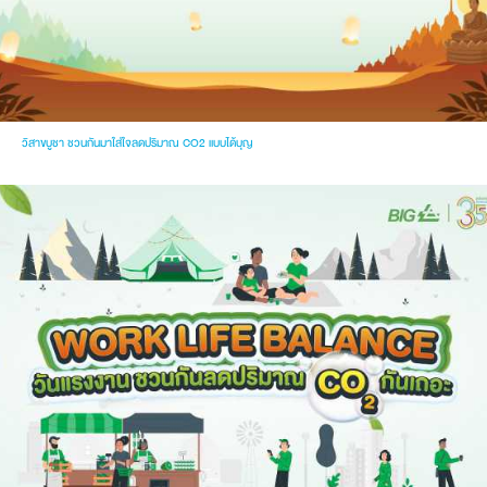
วิสาขบูชา ชวนกันมาใส่ใจลดปริมาณ CO2 แบบได้บุญ