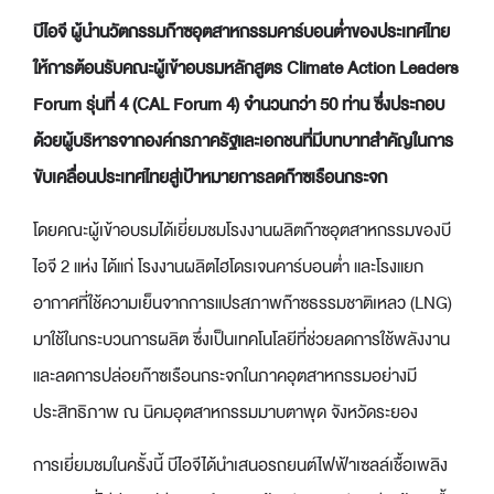
บีไอจี ผู้นำนวัตกรรมก๊าซอุตสาหกรรมคาร์บอนต่ำของประเทศไทย
ให้การต้อนรับคณะผู้เข้าอบรมหลักสูตร
Climate Action Leaders
Forum รุ่นที่ 4 (CAL Forum 4) จำนวนกว่า 50 ท่าน ซึ่งประกอบ
ด้วยผู้บริหารจากองค์กรภาครัฐและเอกชนที่มีบทบาทสำคัญในการ
ขับเคลื่อนประเทศไทยสู่เป้าหมายการลดก๊าซเรือนกระจก
โดยคณะผู้เข้าอบรมได้เยี่ยมชมโรงงานผลิตก๊าซอุตสาหกรรมของบี
ไอจี 2 แห่ง ได้แก่ โรงงานผลิตไฮโดรเจนคาร์บอนต่ำ และโรงแยก
อากาศที่ใช้ความเย็นจากการแปรสภาพก๊าซธรรมชาติเหลว (LNG)
มาใช้ในกระบวนการผลิต ซึ่งเป็นเทคโนโลยีที่ช่วยลดการใช้พลังงาน
และลดการปล่อยก๊าซเรือนกระจกในภาคอุตสาหกรรมอย่างมี
ประสิทธิภาพ ณ นิคมอุตสาหกรรมมาบตาพุด จังหวัดระยอง
การเยี่ยมชมในครั้งนี้ บีไอจีได้นำเสนอรถยนต์ไฟฟ้าเซลล์เชื้อเพลิง