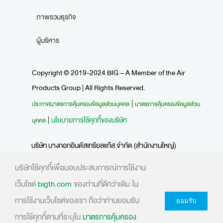
ภาพรวมธุรกิจ
ผู้บริหาร
Copyright © 2019-2024 BIG – A Member of the Air
Products Group | All Rights Reserved.
|
ประกาศมาตรการคุ้มครองข้อมูลส่วนบุคคล
มาตรการคุ้มครองข้อมูลส่วน
|
นโยบายการใช้คุกกี้ของบริษัท
บุคคล
บริษัท บางกอกอินดัสเทรียลแก๊ส จำกัด (สำนักงานใหญ่)
1 อาคารพาร์ค สีลม ชั้น 24 ถนนคอนแวนต์ แขวงสีลม เขตบางรัก
บริษัทใช้คุกกี้เพื่อมอบประสบการณ์การใช้งาน
กรุงเทพฯ 10500
เว็บไซต์
bigth.com
ของท่านที่ดีกว่าเดิม ใน
โทร. 02-481-6789 อีเมล
mkt@bigth.com
เลขประจำตัวผู้เสีย
การใช้งานเว็บไซต์ของเรา ถือว่าท่านยอมรับ
ยอมรับ
ภาษี 0105530020975
การใช้คุกกี้ตามที่ระบุใน
มาตรการคุ้มครอง
สั่งก๊าซ โทร.02-481-6799