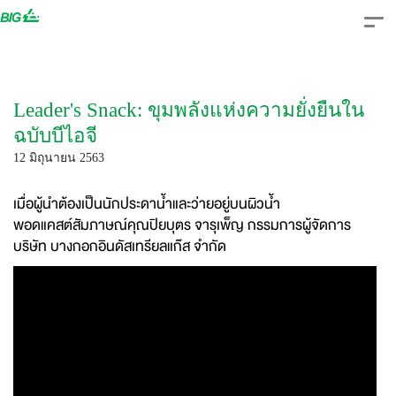
Skip
to
content
Leader's Snack: ขุมพลังแห่งความยั่งยืนใน
ฉบับบีไอจี
12 มิถุนายน 2563
เมื่อผู้นำต้องเป็นนักประดาน้ำและว่ายอยู่บนผิวน้ำ
พอดแคสต์สัมภาษณ์คุณปิยบุตร จารุเพ็ญ กรรมการผู้จัดการ
บริษัท บางกอกอินดัสเทรียลแก๊ส จำกัด