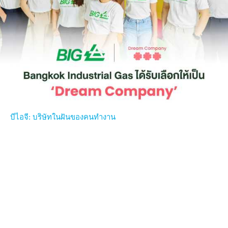
บีไอจี: บริษัทในฝันของคนทำงาน