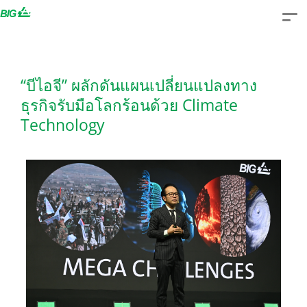
Skip
to
content
“บีไอจี” ผลักดันแผนเปลี่ยนแปลงทาง
ธุรกิจรับมือโลกร้อนด้วย Climate
Technology