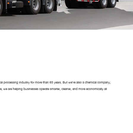
cal processing industry for more than 65 years. But we’re also a chemical company,
e, we are helping businesses operate smarter, cleaner, and more economically all