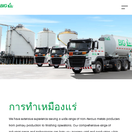
Skip
to
content
การทำเหมืองแร่
We have extensive experience serving a wide range of non-ferrous metals producers
from primary production to finishing operations. Our comprehensive range of
industrial gases and technologies can help you increase yield and production while