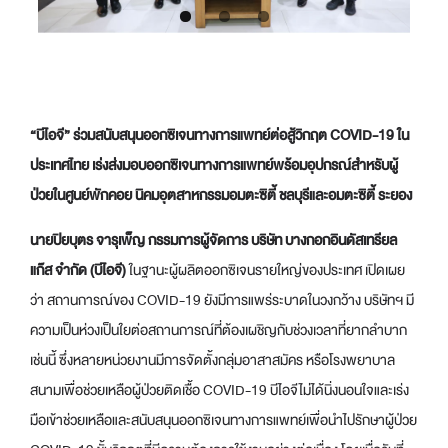
“บีไอจี”
ร่วม
สนับสนุน
ออกซิเจนทางการแพทย์ต่อสู้วิกฤต
COVID-19
ใน
ประเทศไทย เร่งส่งมอบออกซิเจนทางการแพทย์พร้อมอุปกรณ์สำหรับผู้
ป่วยในศูนย์พักคอย นิคมอุตสาหกรรมอมตะซิตี้ ชลบุรีและอมตะซิตี้ ระยอง
นายปิยบุตร จารุเพ็ญ กรรมการผู้จัดการ บริษัท บางกอกอินดัสเทรียล
แก๊ส จำกัด (บีไอจี)
ในฐานะผู้ผลิตออกซิเจนรายใหญ่ของประเทศ เปิดเผย
ว่า สถานการณ์ของ COVID-19 ยังมีการแพร่ระบาดในวงกว้าง บริษัทฯ มี
ความเป็นห่วงเป็นใยต่อสถานการณ์ที่ต้องเผชิญกับช่วงเวลาที่ยากลำบาก
เช่นนี้ ซึ่งหลายหน่วยงานมีการจัดตั้งกลุ่มอาสาสมัคร หรือโรงพยาบาล
สนามเพื่อช่วยเหลือผู้ป่วยติดเชื้อ COVID-19 บีไอจีไม่ได้นิ่งนอนใจและเร่ง
มือเข้าช่วยเหลือและสนับสนุนออกซิเจนทางการแพทย์เพื่อนำไปรักษาผู้ป่วย