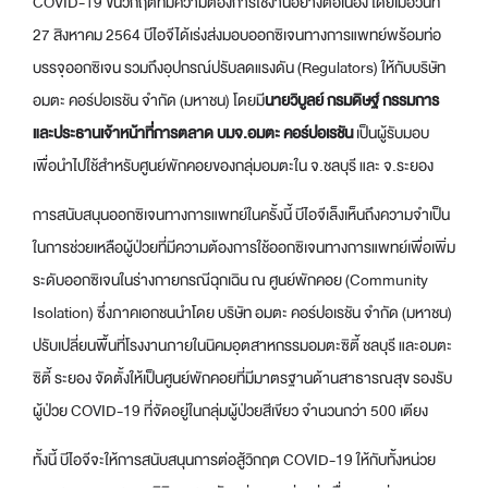
COVID-19 ขั้นวิกฤตที่มีความต้องการใช้งานอย่างต่อเนื่อง โดยเมื่อวันที่
27 สิงหาคม 2564 บีไอจีได้เร่งส่งมอบออกซิเจนทางการแพทย์พร้อมท่อ
บรรจุออกซิเจน รวมถึงอุปกรณ์ปรับลดแรงดัน (Regulators) ให้กับบริษัท
อมตะ คอร์ปอเรชัน จํากัด (มหาชน) โดยมี
นายวิบูลย์ กรมดิษฐ์ กรรมการ
และประธานเจ้าหน้าที่การตลาด บมจ.อมตะ คอร์ปอเรชัน
เป็นผู้รับมอบ
เพื่อนำไปใช้สำหรับศูนย์พักคอยของกลุ่มอมตะใน จ.ชลบุรี และ จ.ระยอง
การสนับสนุนออกซิเจนทางการแพทย์ในครั้งนี้ บีไอจีเล็งเห็นถึงความจำเป็น
ในการช่วยเหลือผู้ป่วยที่มีความต้องการใช้ออกซิเจนทางการแพทย์เพื่อเพิ่ม
ระดับออกซิเจนในร่างกายกรณีฉุกเฉิน ณ ศูนย์พักคอย (Community
Isolation) ซึ่งภาคเอกชนนำโดย บริษัท อมตะ คอร์ปอเรชัน จํากัด (มหาชน)
ปรับเปลี่ยนพื้นที่โรงงานภายในนิคมอุตสาหกรรมอมตะซิตี้ ชลบุรี และอมตะ
ซิตี้ ระยอง จัดตั้งให้เป็นศูนย์พักคอยที่มีมาตรฐานด้านสาธารณสุข รองรับ
ผู้ป่วย COVID-19 ที่จัดอยู่ในกลุ่มผู้ป่วยสีเขียว จำนวนกว่า 500 เตียง
ทั้งนี้ บีไอจีจะให้การสนับสนุนการต่อสู้วิกฤต COVID-19 ให้กับทั้งหน่วย