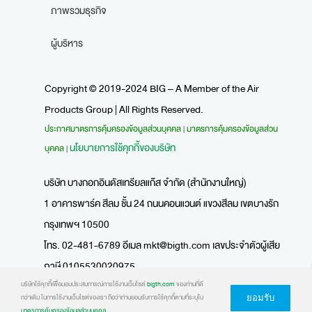
ภาพรวมธุรกิจ
ผู้บริหาร
Copyright © 2019-2024 BIG – A Member of the Air
Products Group | All Rights Reserved.
ประกาศมาตรการคุ้มครองข้อมูลส่วนบุคคล
มาตรการคุ้มครองข้อมูลส่วน
|
นโยบายการใช้คุกกี้ของบริษัท
บุคคล
|
บริษัท บางกอกอินดัสเทรียลแก๊ส จำกัด (สำนักงานใหญ่)
1 อาคารพาร์ค สีลม ชั้น 24 ถนนคอนแวนต์ แขวงสีลม เขตบางรัก
กรุงเทพฯ 10500
โทร. 02-481-6789 อีเมล
mkt@bigth.com
เลขประจำตัวผู้เสีย
ภาษี 0105530020975
สั่งก๊าซ โทร.02-481-6799
บริษัทใช้คุกกี้เพื่อมอบประสบการณ์การใช้งานเว็บไซต์
bigth.com
ของท่านที่ดี
ยอมรับ
กว่าเดิม ในการใช้งานเว็บไซต์ของเรา ถือว่าท่านยอมรับการใช้คุกกี้ตามที่ระบุใน
มาตรการคุ้มครองข้อมูลส่วนบุคคล