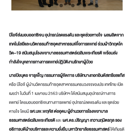
บีไอจี
ส่งมอบออกซิเจน อุปกรณ์ลดแรงดัน
และชุดช่วยหายใจ
ผลผลิตจาก
เทคโนโลยีและนวัตกรรมก๊าซอุตสาหกรรม
เพื่อการแพทย์
ร่วม
ฝ่าวิกฤต
โค
วิด
–
19 สนับสนุนโรงพยาบาลธรรมศาสตร์เฉลิมพระเกียรติ
พร้อมส่ง
กำลังใจบุคลากรทางการแพทย์ปฏิบัติงานรักษาผู้ป่วย
นายปิยบุตร จารุเพ็ญ
กรรมการผู้จัดการ บริษัทบางกอกอินดัสเทรียลแก๊ส
หรือ บีไอจี ผู้นำนวัตกรรมก๊าซอุตสาหกรรมครบวงจรของประเทศไทย เปิด
เผยว่า ในวันที่ 1 เมษายน 2563 บริษัทฯ ได้สนับสนุนอุปกรณ์ทางการ
แพทย์ โดยมอบออกซิเจนทางการแพทย์ อุปกรณ์ลดแรงดัน และชุดช่วย
หายใจ โดยมี
รศ.นพ.พฤหัส ต่ออุดม
ผู้อำนวยการโรงพยาบาล
ธรรมศาสตร์เฉลิมพระเกียรติ
และ
ผศ.ดร.ปริญญา เทวานฤมิตรกุล
รอง
อธิการบดีฝ่ายบริหารและความยั่งยืน มหาวิทยาลัยธรรมศาสตร์
ให้เกียรติ