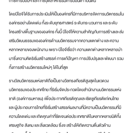
ก๊าซคาร์บอนฯ และก๊าซอุตสาหกรรมคาร์บอนต่ำ เป็นต้น
โดยบีไอจีได้รับการประเมินให้เป็นองค์กรที่มีการบริหารจัดการนวัตกรรมใน
องค์กรอย่างโดดเด่น ทั้งระดับยุทธศาสตร์ ระดับกระบวนการ และระดับ
โครงสร้างพื้นฐานขององค์กร ทั้งนี้ บีไอจีให้ความสำคัญกับการสร้างและส่ง
เสริมวัฒนธรรมขององค์กรด้านนวัตกรรมจากความแตกต่าง และความ
หลากหลายของพนักงาน เพราะบีไอจีเชื่อว่า ความแตกต่างหลากหลายนำ
มาซึ่งความคิดริเริ่มสร้างสรรค์ การแก้ปัญหา การปรับปรุงและพัฒนา รวม
ทั้งการสร้างนวัตกรรมใหม่ๆ ได้ในที่สุด
รางวัลนวัตกรรมแห่งชาติถือเป็นรางวัลทรงเกียรติสูงสุดในแวดวง
นวัตกรรมของประเทศไทย ที่ริเริ่มจัดประกวดโดยสำนักงานนวัตกรรมแห่ง
ชาติ (องค์การมหาชน) เพื่อประกาศเกียรติคุณและเชิดชูเกียรติแก่คนไทย
และผู้ประกอบการไทยที่ริเริ่มสร้างสรรค์ผลงานที่มีความเป็นนวัตกรรมที่มี
ความโดดเด่น และเกิดคุณค่าที่ชัดเจนต่อประเทศชาติในหลากหลายมิติทั้ง
เศรษฐกิจ สังคม และสิ่งแวดล้อม ซึ่งจะสร้างให้เกิดความตื่นตัวด้าน