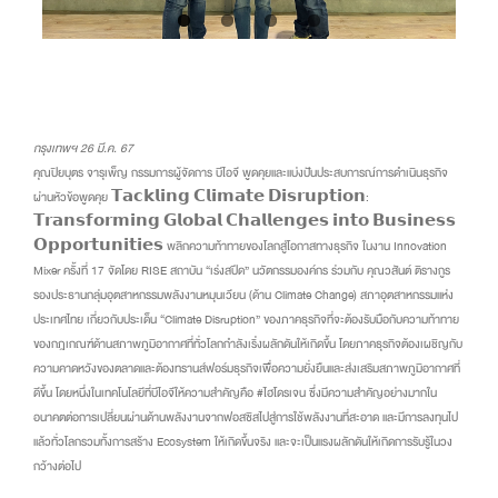
กรุงเทพฯ 26 มี.ค. 67
คุณปิยบุตร จารุเพ็ญ กรรมการผู้จัดการ บีไอจี พูดคุยและแบ่งปันประสบการณ์การดำเนินธุรกิจ
ผ่านหัวข้อพูดคุย 𝗧𝗮𝗰𝗸𝗹𝗶𝗻𝗴 𝗖𝗹𝗶𝗺𝗮𝘁𝗲 𝗗𝗶𝘀𝗿𝘂𝗽𝘁𝗶𝗼𝗻:
𝗧𝗿𝗮𝗻𝘀𝗳𝗼𝗿𝗺𝗶𝗻𝗴 𝗚𝗹𝗼𝗯𝗮𝗹 𝗖𝗵𝗮𝗹𝗹𝗲𝗻𝗴𝗲𝘀 𝗶𝗻𝘁𝗼 𝗕𝘂𝘀𝗶𝗻𝗲𝘀𝘀
𝗢𝗽𝗽𝗼𝗿𝘁𝘂𝗻𝗶𝘁𝗶𝗲𝘀 พลิกความท้าทายของโลกสู่โอกาสทางธุรกิจ ในงาน Innovation
Mixer ครั้งที่ 17 จัดโดย
RISE
สถาบัน “เร่งสปีด” นวัตกรรมองค์กร ร่วมกับ คุณวสันต์ ติรางกูร
รองประธานกลุ่มอุตสาหกรรมพลังงานหมุนเวียน (ด้าน Climate Change) สภาอุตสาหกรรมแห่ง
ประเทศไทย เกี่ยวกับประเด็น “Climate Disruption” ของภาคธุรกิจที่จะต้องรับมือกับความท้าทาย
ของกฎเกณฑ์ด้านสภาพภูมิอากาศที่ทั่วโลกกำลังเริ่งผลักดันให้เกิดขึ้น โดยภาคธุรกิจต้องเผชิญกับ
ความคาดหวังของตลาดและต้องทรานส์ฟอร์มธุรกิจเพื่อความยั่งยืนและส่งเสริมสภาพภูมิอากาศที่
ดีขึ้น โดยหนึ่งในเทคโนโลยีที่บีไอจีให้ความสำคัญคือ #ไฮโดรเจน ซึ่งมีความสำคัญอย่างมากใน
อนาคตต่อการเปลี่ยนผ่านด้านพลังงานจากฟอสซิสไปสู่การใช้พลังงานที่สะอาด และมีการลงทุนไป
แล้วทั่วโลกรวมทั้งการสร้าง Ecosystem ให้เกิดขึ้นจริง และจะเป็นแรงผลักดันให้เกิดการรับรู้ในวง
กว้างต่อไป