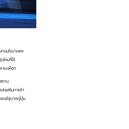
ักงานนโยบายและ
ใหม่ที่ใช้
ทล แบงค็อก
ยสถาน
รส่งเสริมการค้า
องรัฐบาลญี่ปุ่น