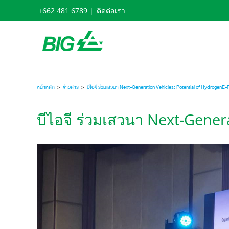
Skip
+662 481 6789 |
ติดต่อเรา
to
content
หน้าหลัก
>
ข่าวสาร
>
บีไอจี ร่วมเสวนา Next-Generation Vehicles: Potential of HydrogenE-
บีไอจี ร่วมเสวนา Next-Genera