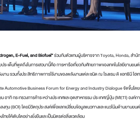
drogen, E-Fuel, and Biofuel”
ร่วมกับตัวแทนผู้บริหารจาก Toyota, Honda, สำน
เด็นที่พูดถึงในการเสวนานี้คือ การหารือเกี่ยวกับศักยภาพของเทคโนโลยียานยนต์รุ่น
งาน รวมทั้งประสิทธิภาพการใช้งานของพลังงานแต่ละชนิด ณ โรงแรม ดิ แอทธินี โฮเ
rivate Automotive Business Forum for Energy and Industry Dialogue จัดขึ้นโด
ชน อาทิ กระทรวงการค้าระหว่างประเทศและอุตสาหกรรม ประเทศญี่ปุ่น (METI) องค์กา
ทุน (BOI) โดยมีวัตถุประสงค์เพื่อแลกเปลี่ยนข้อมูลแนวทางและแนวโน้มด้านยานยนต์ข
ไทยให้เติบโตอย่างยั่งยืนและเป็นมิตรต่อสิ่งแวดล้อม