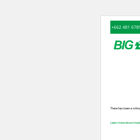
Skip
+662 481 678
to
content
การเปลี่ยน
EN
CN
There has been a critica
Learn more about trou